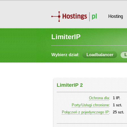
Hosting
LimiterIP
Wybierz dział:
Loadbalancer
L
LimiterIP 2
Ochrona dla
:
1 IP.
Porty/Usługi chronione
:
1 szt.
Połączeń z pojedynczego IP
:
25 szt.