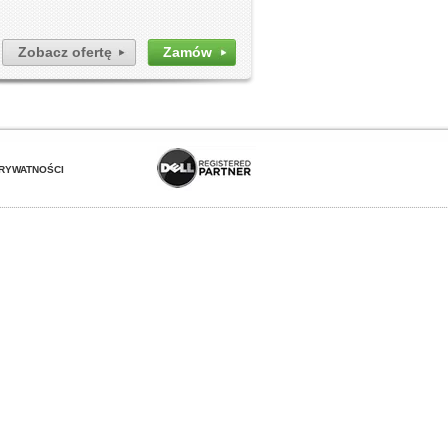
Zobacz ofertę
Zamów
PRYWATNOŚCI