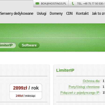
BOK@HOSTINGS.PL
TEL: +48 75 77 50 530 /
Serwery dedykowane
Usługi
Domeny
CDN
Kontakt
Jak to z
imiterIP
Software
LimiterIP
Ochrona dla
:
1
Porty/Usługi chronione
:
1
2899zł
/ rok
Połączeń z pojedynczego IP
:
1
249zł
/ miesiąc