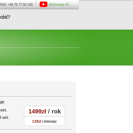
 FAX: +48 75 77 50 180
@Hostings.PL.
robić?
 IP.
 szt.
1499zł
/ rok
5 szt.
129zł
/ miesiąc