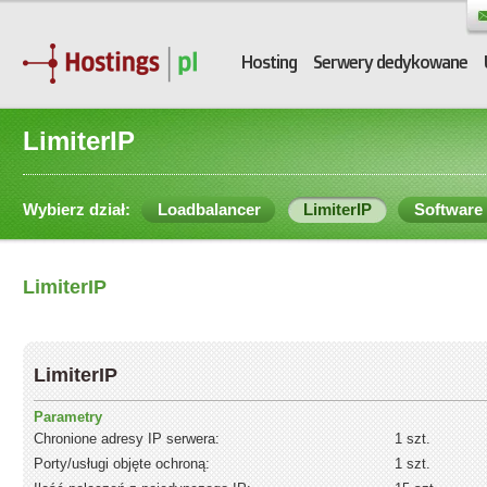
Hosting
Serwery dedykowane
LimiterIP
Wybierz dział:
Loadbalancer
LimiterIP
Software
LimiterIP
LimiterIP
Parametry
Chronione adresy IP serwera:
1 szt.
Porty/usługi objęte ochroną:
1 szt.