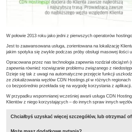
W połowie 2013 roku jako jedni z pierwszych operatorów hostin
Jest to zaawansowana usługa, zorientowana na lokalizację Klienta
jakim spotyka się zwykle podczas próby obsługi masowej ilości 
Opracowana przez nas technologia zapewnia rozdział obciążeń (
zapewnia również rozwiązanie problemu związanego z niedostęp
Dzieje się tak z uwagi na automatyczne przejęcie funkcji uszko
ze zlokalizowania węzłów CDN Hostings.pl w różnych regionach P
co bezpośrednio przekłada się na wygodę korzystania z aplikacji.
W przypadku wspomnianej wcześniej awarii usługa CDN Hostings
Klientów z niego korzystających – do innych spraw innych węzł
Chciałbyś uzyskać więcej szczegółów, lub otrzymać of
Może masz dodatkowe pytania?