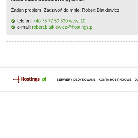
Żaden problem. Zadzwoń do mnie: Robert Blatkiewicz
telefon:
+48 75 77 50 530 wew. 10
e-mail:
robert.blatkiewicz@hostings.pl
SERWERY DEDYKOWANE
KONTA HOSTINGOWE
D