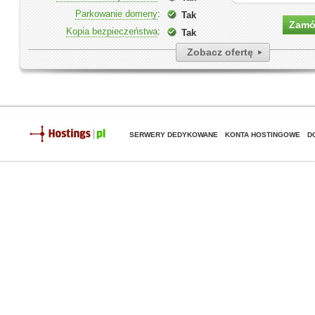
Parkowanie domeny
:
Tak
Zam
Kopia bezpieczeństwa
:
Tak
Zobacz ofertę
SERWERY DEDYKOWANE
KONTA HOSTINGOWE
D