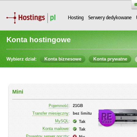
Hosting
Serwery dedykowane
Konta hostingowe
Wybierz dział:
Konta biznesowe
Konta prywatne
Mini
Pojemność
:
21GB
Transfer miesięczny
:
bez limitu
MySQL
:
Tak
Konta mailowe
:
Tak
Prywatny serwer poczty
:
Nie