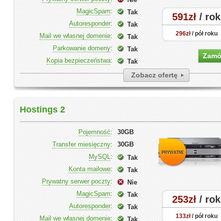
MagicSpam
:
Tak
591zł
/ rok
Autoresponder
:
Tak
296zł
/ pół roku
Mail we własnej domenie
:
Tak
Parkowanie domeny
:
Tak
Zam
Kopia bezpieczeństwa
:
Tak
Zobacz ofertę
Hostings 2
Pojemność
:
30GB
Transfer miesięczny
:
30GB
MySQL
:
Tak
Konta mailowe
:
Tak
Prywatny serwer poczty
:
Nie
MagicSpam
:
Tak
253zł
/ rok
Autoresponder
:
Tak
133zł
/ pół roku
Mail we własnej domenie
:
Tak