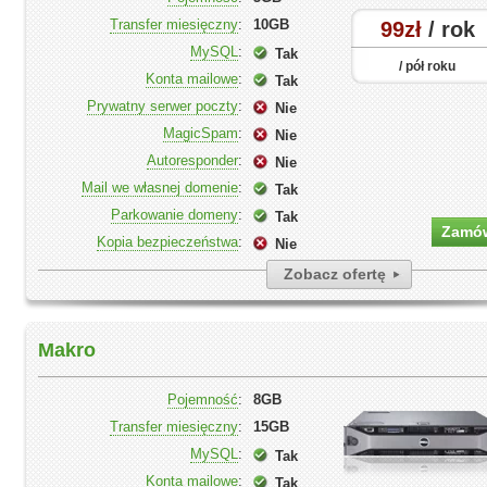
Transfer miesięczny
:
10GB
99zł
/ rok
MySQL
:
Tak
/ pół roku
Konta mailowe
:
Tak
Prywatny serwer poczty
:
Nie
MagicSpam
:
Nie
Autoresponder
:
Nie
Mail we własnej domenie
:
Tak
Parkowanie domeny
:
Tak
Zamó
Kopia bezpieczeństwa
:
Nie
Zobacz ofertę
Makro
Pojemność
:
8GB
Transfer miesięczny
:
15GB
MySQL
:
Tak
Konta mailowe
:
Tak