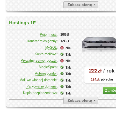
Zobacz ofertę
Hostings 1F
Pojemność
:
10GB
Transfer miesięczny
:
12GB
MySQL
:
Nie
Konta mailowe
:
Tak
Prywatny serwer poczty
:
Nie
MagicSpam
:
Tak
222zł
/ rok
Autoresponder
:
Tak
124zł
/ pół roku
Mail we własnej domenie
:
Tak
Parkowanie domeny
:
Tak
Zamó
Kopia bezpieczeństwa
:
Tak
Zobacz ofertę
Nawigacja po wpisach