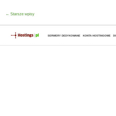
←
Starsze wpisy
SERWERY DEDYKOWANE
KONTA HOSTINGOWE
D