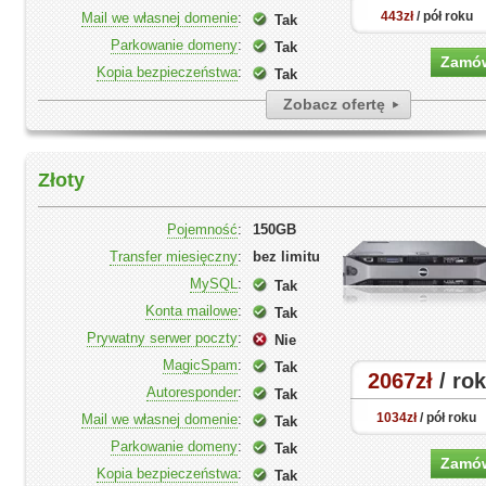
443zł
/ pół roku
Mail we własnej domenie
:
Tak
Parkowanie domeny
:
Tak
Zamó
Kopia bezpieczeństwa
:
Tak
Zobacz ofertę
Złoty
Pojemność
:
150GB
Transfer miesięczny
:
bez limitu
MySQL
:
Tak
Konta mailowe
:
Tak
Prywatny serwer poczty
:
Nie
MagicSpam
:
Tak
2067zł
/ rok
Autoresponder
:
Tak
1034zł
/ pół roku
Mail we własnej domenie
:
Tak
Parkowanie domeny
:
Tak
Zamó
Kopia bezpieczeństwa
:
Tak