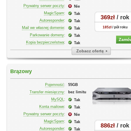
Prywatny serwer poczty
:
Nie
MagicSpam
:
Tak
369zł
/ rok
Autoresponder
:
Tak
185zł
/ pół roku
Mail we własnej domenie
:
Tak
Parkowanie domeny
:
Tak
Zamó
Kopia bezpieczeństwa
:
Tak
Zobacz ofertę
Brązowy
Pojemność
:
55GB
Transfer miesięczny
:
bez limitu
MySQL
:
Tak
Konta mailowe
:
Tak
Prywatny serwer poczty
:
Nie
MagicSpam
:
Tak
886zł
/ rok
Autoresponder
:
Tak