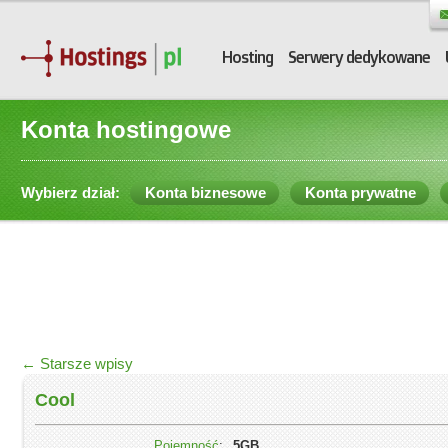
Hosting
Serwery dedykowane
Konta hostingowe
Wybierz dział:
Konta biznesowe
Konta prywatne
Nawigacja po wpisach
←
Starsze wpisy
Cool
Pojemność
:
5GB