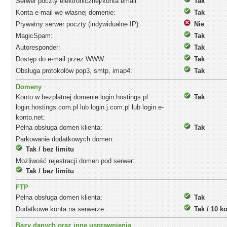
Serwer poczty elektronicznej/konta email:
Tak
Konta e-mail we własnej domenie:
Tak
Prywatny serwer poczty (indywidualne IP):
Nie
MagicSpam:
Tak
Autoresponder:
Tak
Dostęp do e-mail przez WWW:
Tak
Obsługa protokołów pop3, smtp, imap4:
Tak
Domeny
Konto w bezpłatnej domenie:login.hostings.pl
Tak
login.hostings.com.pl lub login.j.com.pl lub login.e-
konto.net:
Pełna obsługa domen klienta:
Tak
Parkowanie dodatkowych domen:
Tak / bez limitu
Możliwość rejestracji domen pod serwer:
Tak / bez limitu
FTP
Pełna obsługa domen klienta:
Tak
Dodatkowe konta na serwerze:
Tak / 10 k
Bazy danych oraz inne usprawnienia