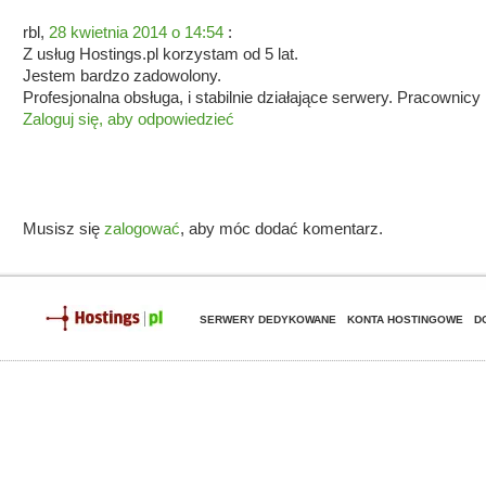
rbl
,
28 kwietnia 2014 o 14:54
:
Z usług Hostings.pl korzystam od 5 lat.
Jestem bardzo zadowolony.
Profesjonalna obsługa, i stabilnie działające serwery. Pracownic
Zaloguj się, aby odpowiedzieć
Dodaj komentarz
Musisz się
zalogować
, aby móc dodać komentarz.
SERWERY DEDYKOWANE
KONTA HOSTINGOWE
D